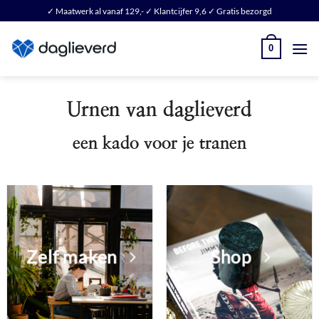
Ga
✓ Maatwerk al vanaf 129,-
✓ Klantcijfer 9,6
✓ Gratis bezorgd
naar
inhoud
0
Urnen van daglieverd
een kado voor je tranen
Zelf maken
Shop