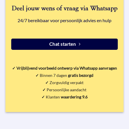
op
op
de
de
Deel jouw wens of vraag via Whatsapp
productpagina
productpagi
24/7 bereikbaar voor persoonlijk advies en hulp
Chat starten
✓
Vrijblijvend voorbeeld ontwerp via Whatsapp aanvragen
✓
Binnen 7 dagen
gratis bezorgd
✓
Zorgvuldig verpakt
✓
Persoonlijke aandacht
✓
Klanten
waardering 9.6