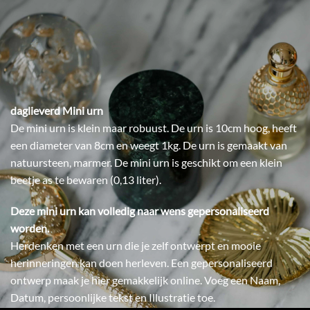
daglieverd Mini urn
De mini urn is klein maar robuust. De urn is 10cm hoog, heeft
een diameter van 8cm en weegt 1kg. De urn is gemaakt van
natuursteen, marmer. De mini urn is geschikt om een klein
beetje as te bewaren (0,13 liter).
Deze mini urn kan volledig naar wens gepersonaliseerd
worden.
Herdenken met een urn die je zelf ontwerpt en mooie
herinneringen kan doen herleven. Een gepersonaliseerd
ontwerp maak je hier gemakkelijk online. Voeg een Naam,
Datum, persoonlijke tekst en Illustratie toe.