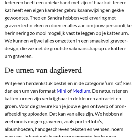
Iedereen heeft een unieke band met zijn of haar kat. Iedere
kat heeft een eigen karakter, gebruiksaanwijzing en gekke
gewoontes. Theo en Sandra hebben veel ervaring met
graveertechnieken en doen er alles aan om jouw persoonlijke
herinnering zo mooi mogelijk vast te leggen op je kattenurn.
We kunnen vrijwel alles omzetten in een smaakvol graveer-
design, die we met de grootste vakmanschap op de katten-
urn graveren.
De urnen van daglieverd
Wil je een herdenkstuk bestellen in de categorie ‘urn kat’, kies
dan een urn van formaat
Mini
of
Medium
. De natuurstenen
katten-urnen zijn verkrijgbaar in de kleuren antraciet en
groen. Voor de gravure kun je jouw eigen ontwerp of bron-
afbeelding uploaden. Dat kan van alles zijn. We hebben al
veel moois mogen graveren, zoals portretfoto’s,
albumhoezen, handgeschreven teksten en wensen, noem
maar op. Je kunt ook je ontwerp samenstellen in onze