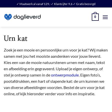
Ga
✓ Maatwerk al vanaf 129,-
✓ Klantcijfer 9,6
✓ Gratis bezorgd
naar
inhoud
0
Urn kat
Zoek je een mooie en persoonlijke urn voor je kat? Wij maken
samen met jou het mooiste aandenken voor jouw lieverd.
Kies een van de mooie natuurstenen urnen met naam, tekst
en afbeelding erin gegraveerd. Upload je eigen ontwerp, of
stel je ontwerp samen in de
ontwerpmodule
. Eigen foto’s,
pootafdrukken, een hart of slapende kat: de urn kunnen we
van diverse afbeeldingen voorzien. Bestel de urn voor je kat
online, of kijk hieronder verder voor info en inspiratie.