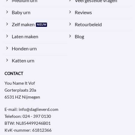
Medium urn
Veel gestelde vragen
Baby urn
Reviews
Zelf maken
Retourbeleid
Laten maken
Blog
Honden urn
Katten urn
CONTACT
You Name It Vof
Gorterplaats 20a
6531 HZ Nijmegen
E-mail: info@daglieverd.com
Telefoon: 024 - 397 0130
BTW: NL854499246B01
KvK-nummer: 61812366